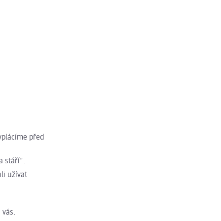
vyplácíme před
a stáří".
li užívat
a vás.