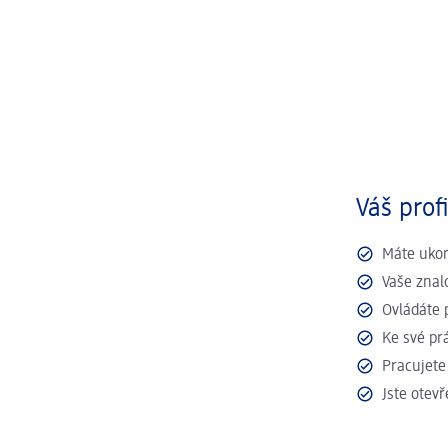
Váš profi
Máte ukon
Vaše znal
Ovládáte 
Ke své pr
Pracujete
Jste otev