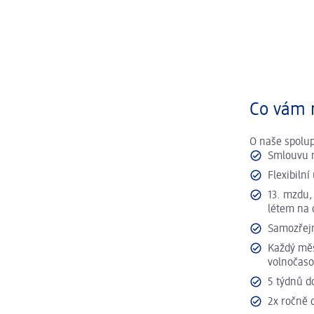
Co vám 
O naše spolup
Smlouvu n
Flexibiln
13. mzdu,
létem na 
Samozřejm
Každý měs
volnočaso
5 týdnů d
2x ročně 