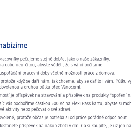
nabízíme
racovníky pečujeme stejně dobře, jako o naše zákazníky.
a dobu neurčitou, abyste věděli, že s vámi počítáme.
í uspořádání pracovní doby včetně možnosti práce z domova.
 protože když se daří nám, tak chceme, aby se dařilo i vám. Půlku 
dovolenou a druhou půlku před Vánocemi.
ostí je příspěvek na stravování a příspěvek na produkty "spoření n
íc vás podpoříme částkou 500 Kč na Flexi Pass kartu, abyste si moh
vé aktivity nebo pečovat o své zdraví.
ovolené, protože občas je potřeba si od práce pořádně odpočinout.
dostanete příspěvek na nákup zboží v dm. Co si koupíte, je už jen n