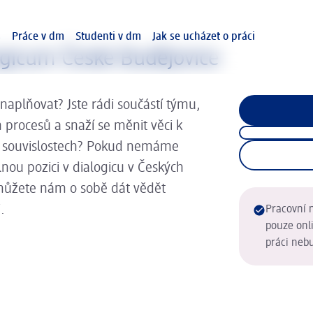
s
Práce v dm
Studenti v dm
Jak se ucházet o práci
alogicum České Budějovice
 naplňovat? Jste rádi součástí týmu,
h procesů a snaží se měnit věci k
ch souvislostech? Pokud nemáme
u pozici v dialogicu v Českých
 můžete nám o sobě dát vědět
.
Pracovní n
pouze onli
práci neb