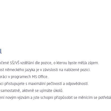
l
čené SŠ/VŠ vzdělání dle pozice, o kterou byste měl/a zájem.
ost německého jazyka je v závislosti na nabízené pozici.
práci v programech MS Office.
áci přistupujete s maximální pečlivostí a odpovědností.
 samostatně, aktivně se ujímáte úkolů.
ření novým výzvám a jste schopni přizpůsobit se měnícím se potřeb