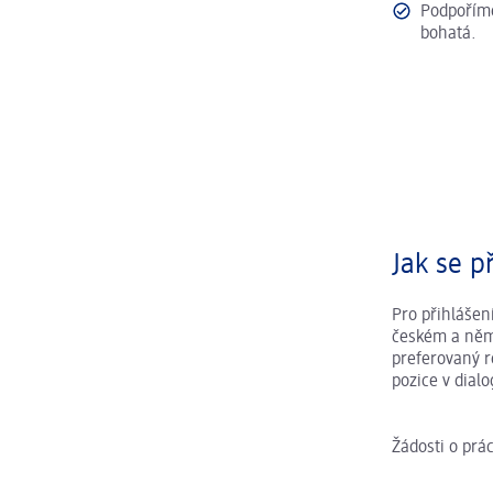
Podpoříme
bohatá.
Jak se př
Pro přihlášení
českém a něme
preferovaný r
pozice v dial
Žádosti o prá