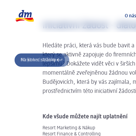
Posuvník se načítá ...
Logo dm, zpět na domovskou stránku
O ná
Iniciativní žádost - di
Hledáte práci, která vás bude bavit a
který se aktivně zapojuje do firemníc
Přejít k obsahu
Na konec stránky
lepšímu? Dokážete vidět věci v širší
momentálně zveřejněnou žádnou volno
Budějovicích, která by vás zajímala,
prostřednictvím této iniciativní žádosti
Kde všude můžete najít uplatnění
Resort Marketing & Nákup
Resort Finance & Controlling