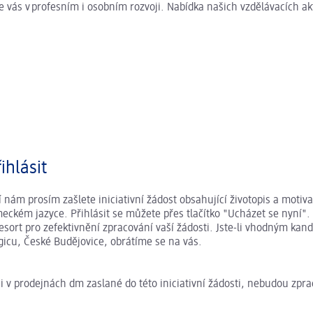
 vás v profesním i osobním rozvoji. Nabídka našich vzdělávacích akti
ihlásit
 nám prosím zašlete iniciativní žádost obsahující životopis a motiva
ckém jazyce. Přihlásit se můžete přes tlačítko "Ucházet se nyní".
esort pro zefektivnění zpracování vaší žádosti. Jste-li vhodným kan
ogicu, České Budějovice, obrátíme se na vás.
ci v prodejnách dm zaslané do této iniciativní žádosti, nebudou zpr