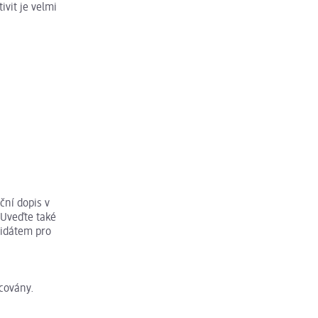
vit je velmi
ční dopis v
 Uveďte také
didátem pro
acovány.