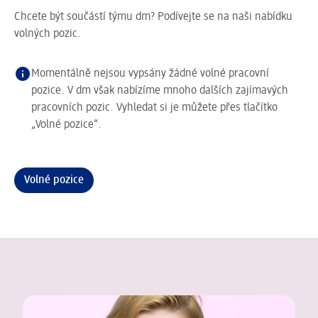
Chcete být součástí týmu dm? Podívejte se na naši nabídku
volných pozic.
Momentálně nejsou vypsány žádné volné pracovní
pozice. V dm však nabízíme mnoho dalších zajímavých
pracovních pozic. Vyhledat si je můžete přes tlačítko
„Volné pozice“.
Volné pozice
Jiří Peroutka, manažer komunikace
Posuvník se načítá ...