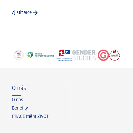
Zjistit více
Zápatí
O nás
O nás
Benefity
PRÁCE mění ŽIVOT