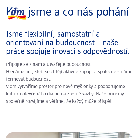
Posuvník se načítá ...
Logo dm, zpět na domovskou stránku
Kdo jsme a co nás pohání
Jsme flexibilní, samostatní a
orientovaní na budoucnost – naše
práce spojuje inovaci s odpovědností.
Připojte se k nám a utvářejte budoucnost.
Hledáme lidi, kteří se chtějí aktivně zapojit a společně s námi
formovat budoucnost.
V dm vytváříme prostor pro nové myšlenky a podporujeme
kulturu otevřeného dialogu a zpětné vazby. Naše principy
společně rozvíjíme a věříme, že každý může přispět.