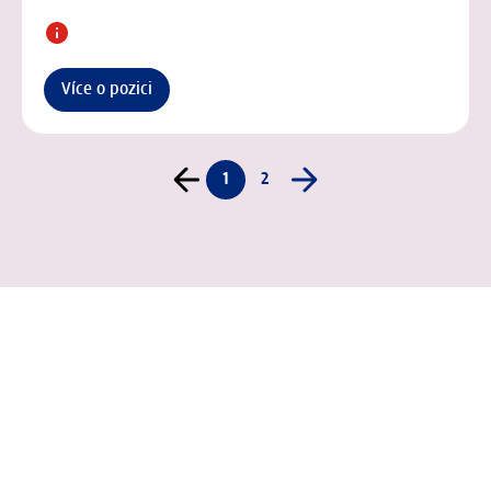
Více o pozici
1
2