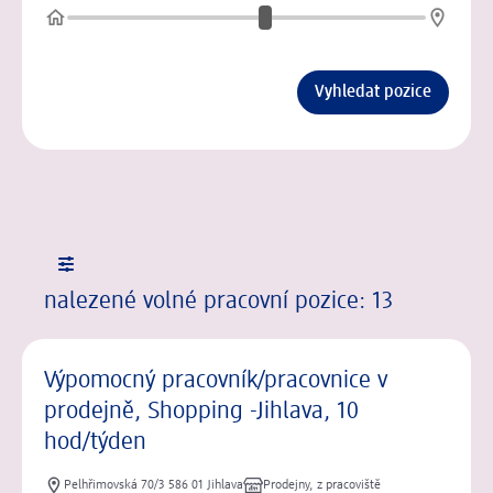
Vyhledat pozice
Filtry
Výsledky hledání pracovní pozice
Seznam vybraných filtrů
nalezené volné pracovní pozice: 13
Seznam nalezených pracovních pozic
Výpomocný pracovník/pracovnice v
prodejně, Shopping -Jihlava, 10
hod/týden
Pelhřimovská 70/3 586 01 Jihlava
Prodejny, z pracoviště