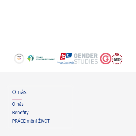
Zápatí
O nás
O nás
Benefity
PRÁCE mění ŽIVOT