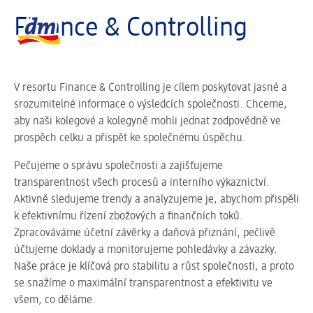
Posuvník se načítá ...
Logo dm, zpět na domovskou stránku
Finance & Controlling
V resortu Finance & Controlling je cílem poskytovat jasné a
srozumitelné informace o výsledcích společnosti. Chceme,
aby naši kolegové a kolegyně mohli jednat zodpovědně ve
prospěch celku a přispět ke společnému úspěchu.
Pečujeme o správu společnosti a zajišťujeme
transparentnost všech procesů a interního výkaznictví.
Aktivně sledujeme trendy a analyzujeme je, abychom přispěli
k efektivnímu řízení zbožových a finančních toků.
Zpracováváme účetní závěrky a daňová přiznání, pečlivě
účtujeme doklady a monitorujeme pohledávky a závazky.
Naše práce je klíčová pro stabilitu a růst společnosti, a proto
se snažíme o maximální transparentnost a efektivitu ve
všem, co děláme.