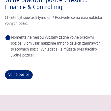
Volné pracovní pozice v resortu
Finance & Controlling
Chcete být součástí týmu dm? Podívejte se na naši nabídku
volných pozic.
Momentálně nejsou vypsány žádné volné pracovní
pozice. V dm však nabízíme mnoho dalších zajímavých
pracovních pozic. Vyhledat si je můžete přes tlačítko
„Volné pozice“.
Volné pozice
Jiří Peroutka, manažer komunikace
Posuvník se načítá ...