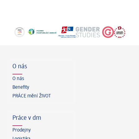
Zápatí
O nás
O nás
Benefity
PRÁCE mění ŽIVOT
Práce v dm
Prodejny